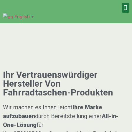
English
▼
Ihr Vertrauenswürdiger
Hersteller Von
Fahrradtaschen-Produkten
Wir machen es Ihnen leicht
Ihre Marke
aufzubauen
durch Bereitstellung einer
All-in-
One-Lösung
für