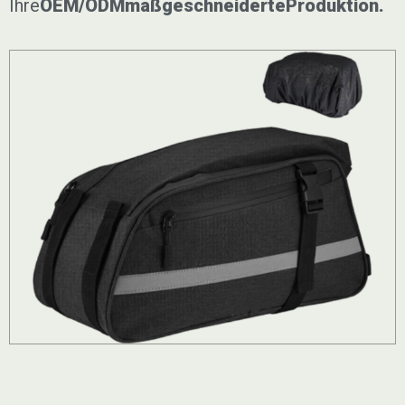
Ihre
OEM/ODM
maßgeschneiderte
Produktion.